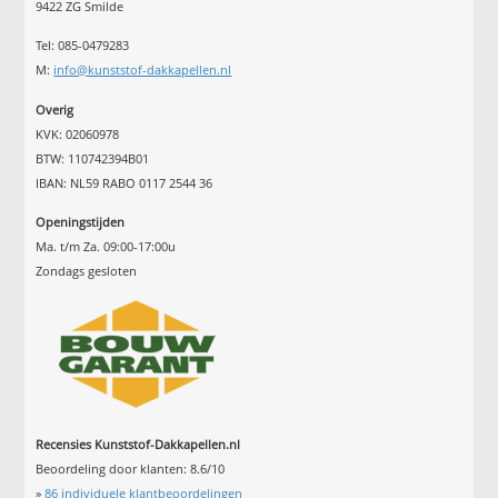
9422 ZG Smilde
Tel: 085-0479283
M:
info@kunststof-dakkapellen.nl
Overig
KVK: 02060978
BTW: 110742394B01
IBAN: NL59 RABO 0117 2544 36
Openingstijden
Ma. t/m Za. 09:00-17:00u
Zondags gesloten
Recensies Kunststof-Dakkapellen.nl
Beoordeling door klanten:
8.6
/
10
»
86
individuele klantbeoordelingen