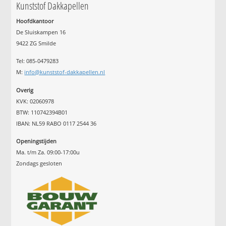
Kunststof Dakkapellen
Hoofdkantoor
De Sluiskampen 16
9422 ZG Smilde
Tel: 085-0479283
M:
info@kunststof-dakkapellen.nl
Overig
KVK: 02060978
BTW: 110742394B01
IBAN: NL59 RABO 0117 2544 36
Openingstijden
Ma. t/m Za. 09:00-17:00u
Zondags gesloten