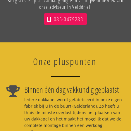
Bel gratis en plan vandaag nog een vrijblijvend bezoek van
onze adviseur in Velddriel:
085-0479283
Onze pluspunten
Binnen één dag vakkundig geplaatst
Iedere dakkapel wordt gefabriceerd in onze eigen
fabriek bij u in de buurt (Gelderland). Zo heeft u
thuis de minste overlast tijdens het plaatsen van
uw dakkapel en het maakt het mogelijk dat we de
complete montage binnen één werkdag