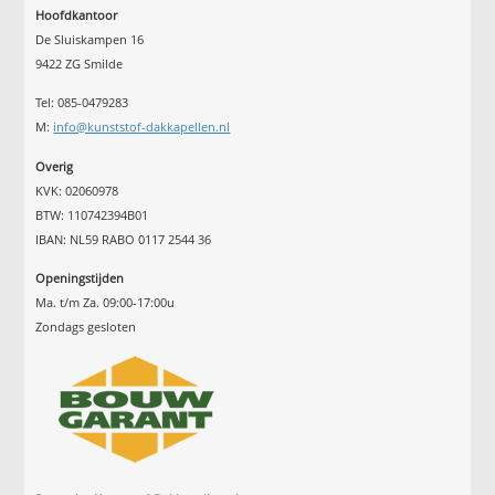
Hoofdkantoor
De Sluiskampen 16
9422 ZG Smilde
Tel: 085-0479283
M:
info@kunststof-dakkapellen.nl
Overig
KVK: 02060978
BTW: 110742394B01
IBAN: NL59 RABO 0117 2544 36
Openingstijden
Ma. t/m Za. 09:00-17:00u
Zondags gesloten