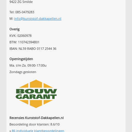
9422 ZG Smilde
Tel: 085-0479283
M:
info@kunststof-dakkapellen.nl
Overig
KVK: 02060978
BTW: 110742394B01
IBAN: NL59 RABO 0117 2544 36
Openingstijden
Ma. t/m Za. 09:00-17:00u
Zondags gesloten
Recensies Kunststof-Dakkapellen.nl
Beoordeling door klanten:
8.6
/
10
»
86
individuele klantbeoordelingen