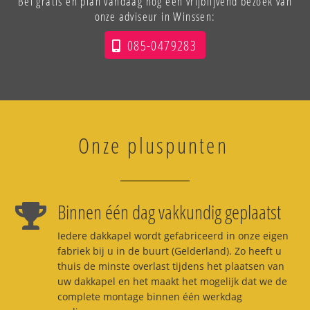
Bel gratis en plan vandaag nog een vrijblijvend bezoek van
onze adviseur in Winssen:
085-0479283
Onze pluspunten
Binnen één dag vakkundig geplaatst
Iedere dakkapel wordt gefabriceerd in onze eigen
fabriek bij u in de buurt (Gelderland). Zo heeft u
thuis de minste overlast tijdens het plaatsen van
uw dakkapel en het maakt het mogelijk dat we de
complete montage binnen één werkdag