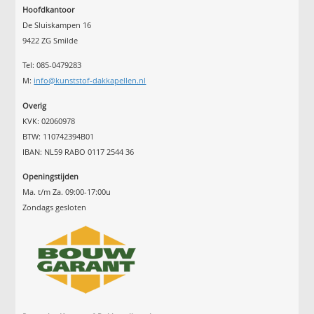
Hoofdkantoor
De Sluiskampen 16
9422 ZG Smilde
Tel: 085-0479283
M:
info@kunststof-dakkapellen.nl
Overig
KVK: 02060978
BTW: 110742394B01
IBAN: NL59 RABO 0117 2544 36
Openingstijden
Ma. t/m Za. 09:00-17:00u
Zondags gesloten