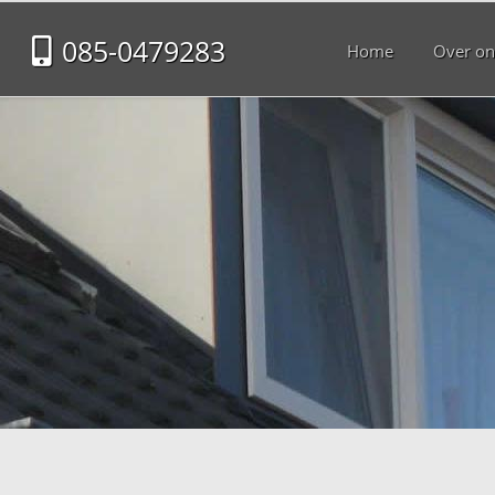
085-0479283
Home
Over on