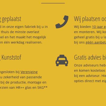
 geplaatst
Wij plaatsen oo
 in onze eigen fabriek bij u in
Wij bieden
10 jaar 
 thuis de minste overlast
en monteren. Wij kom
pel en het maakt het mogelijk
geheel gratis bij u 
n één werkdag realiseren.
bij ons
géén aanbet
 Kunststof
Gratis advies b
Onze adviseurs heb
en komen kosteloos 
ngesloten bij
Vereniging
bij een adviseur. H
t u zekerheid van passende
opties direct met e
bij de productie, montage en
orzien van HR++ glas en SKG**
.