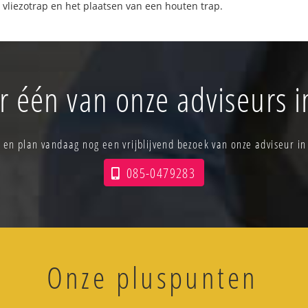
 vliezotrap en het plaatsen van een houten trap.
r één van onze adviseurs 
s en plan vandaag nog een vrijblijvend bezoek van onze adviseur in
085-0479283
Onze pluspunten