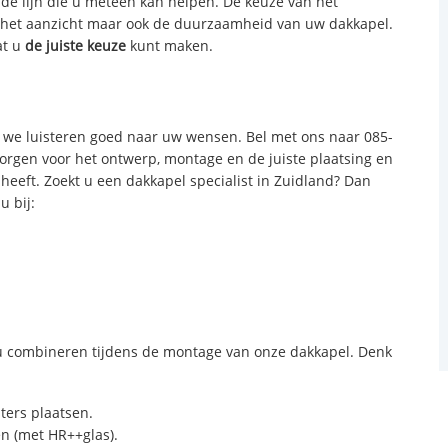
 de lijn die u meteen kan helpen. De keuze van het
n het aanzicht maar ook de duurzaamheid van uw dakkapel.
at u
de juiste keuze
kunt maken.
we luisteren goed naar uw wensen. Bel met ons naar 085-
zorgen voor het ontwerp, montage en de juiste plaatsing en
 heeft. Zoekt u een dakkapel specialist in Zuidland? Dan
u bij:
 combineren tijdens de montage van onze dakkapel. Denk
sters plaatsen.
n (met HR++glas).