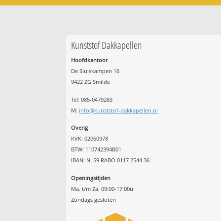
Kunststof Dakkapellen
Hoofdkantoor
De Sluiskampen 16
9422 ZG Smilde
Tel: 085-0479283
M:
info@kunststof-dakkapellen.nl
Overig
KVK: 02060978
BTW: 110742394B01
IBAN: NL59 RABO 0117 2544 36
Openingstijden
Ma. t/m Za. 09:00-17:00u
Zondags gesloten