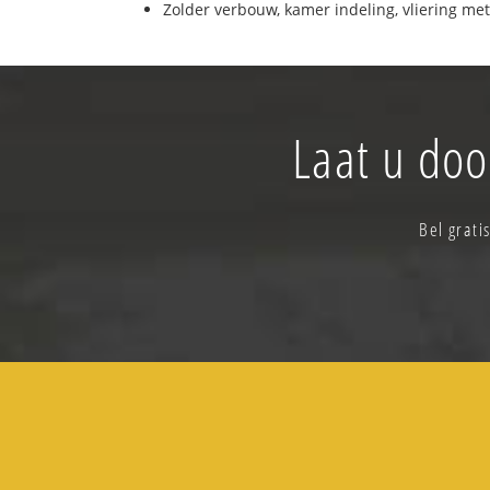
Zolder verbouw, kamer indeling, vliering met
Laat u doo
Bel grati