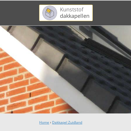
Kunststof
dakkapellen
Home
›
Dakkapel Zuidland