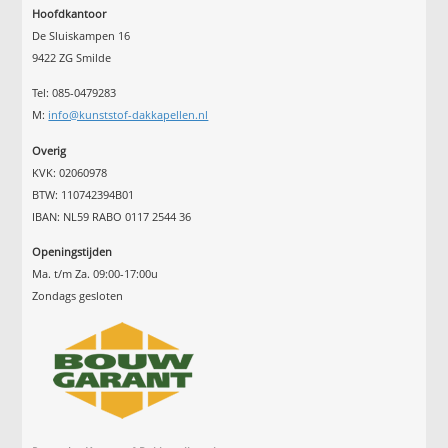
Hoofdkantoor
De Sluiskampen 16
9422 ZG Smilde
Tel: 085-0479283
M:
info@kunststof-dakkapellen.nl
Overig
KVK: 02060978
BTW: 110742394B01
IBAN: NL59 RABO 0117 2544 36
Openingstijden
Ma. t/m Za. 09:00-17:00u
Zondags gesloten