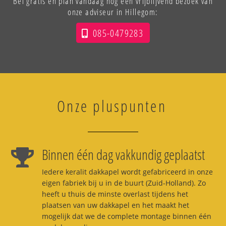
Bel gratis en plan vandaag nog een vrijblijvend bezoek van
onze adviseur in Hillegom:
085-0479283
Onze pluspunten
Binnen één dag vakkundig geplaatst
Iedere keralit dakkapel wordt gefabriceerd in onze
eigen fabriek bij u in de buurt (Zuid-Holland). Zo
heeft u thuis de minste overlast tijdens het
plaatsen van uw dakkapel en het maakt het
mogelijk dat we de complete montage binnen één